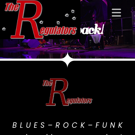
We're back!
B L U E S – R O C K – F U N K